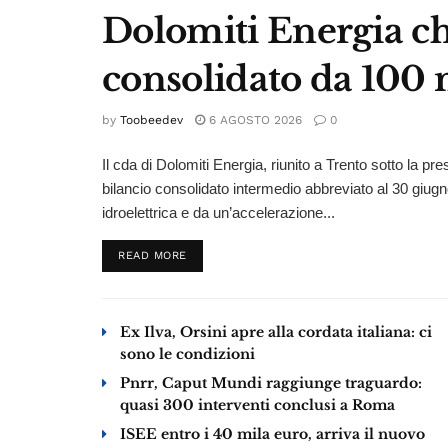
Dolomiti Energia ch
consolidato da 100 
by
Toobeedev
6 AGOSTO 2026
0
Il cda di Dolomiti Energia, riunito a Trento sotto la pr
bilancio consolidato intermedio abbreviato al 30 giu
idroelettrica e da un’accelerazione...
DETAILS
READ MORE
Ex Ilva, Orsini apre alla cordata italiana: ci
sono le condizioni
Pnrr, Caput Mundi raggiunge traguardo:
quasi 300 interventi conclusi a Roma
ISEE entro i 40 mila euro, arriva il nuovo