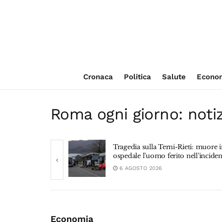
Cronaca
Politica
Salute
Econo
Roma ogni giorno: notizi
Crostini con alic
agedia sulla Terni-Rieti: muore in
semplice che c
pedale l’uomo ferito nell’incidente
assaggio
6 AGOSTO 2026
5 AGOSTO 2026
Economia