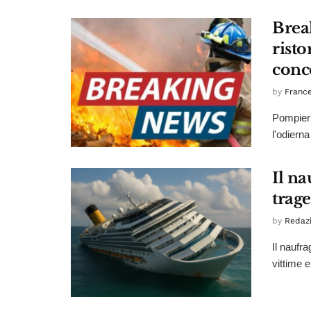
Brea
rist
conc
by
France
Pompieri,
l'odiern
Il na
trag
by
Redaz
Il naufr
vittime e