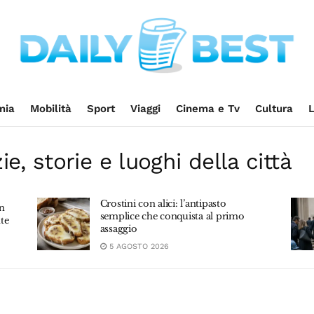
Dailybest.it
mia
Mobilità
Sport
Viaggi
Cinema e Tv
Cultura
L
e, storie e luoghi della città
i: l’antipasto
Ex Ilva, Orsini apre alla cord
onquista al primo
italiana: ci sono le condizion
5 AGOSTO 2026