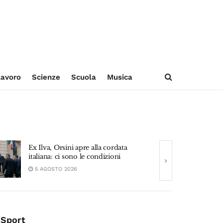
avoro
Scienze
Scuola
Musica
ata
Marito di Roccella trovato senza vita
i
a pochi metri dalla riva
5 AGOSTO 2026
Sport