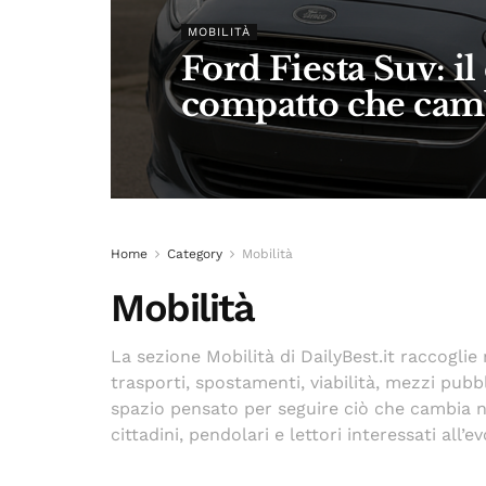
MOBILITÀ
Ford Fiesta Suv: il
compatto che camb
Home
Category
Mobilità
Mobilità
La sezione Mobilità di DailyBest.it raccogli
trasporti, spostamenti, viabilità, mezzi pubb
spazio pensato per seguire ciò che cambia ne
cittadini, pendolari e lettori interessati all’e