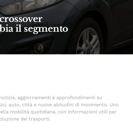
 crossover
ia il segmento
e notizie, aggiornamenti e approfondimenti su
lici, auto, città e nuove abitudini di movimento. Uno
lla mobilità quotidiana, con informazioni utili per
voluzione dei trasporti.