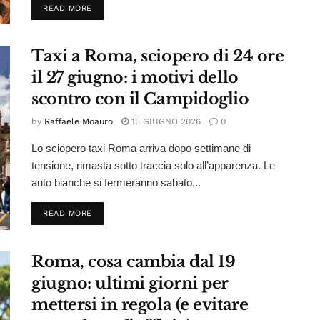
DETAILS
READ MORE
Taxi a Roma, sciopero di 24 ore
il 27 giugno: i motivi dello
scontro con il Campidoglio
by
Raffaele Moauro
15 GIUGNO 2026
0
Lo sciopero taxi Roma arriva dopo settimane di
tensione, rimasta sotto traccia solo all’apparenza. Le
auto bianche si fermeranno sabato...
DETAILS
READ MORE
Roma, cosa cambia dal 19
giugno: ultimi giorni per
mettersi in regola (e evitare