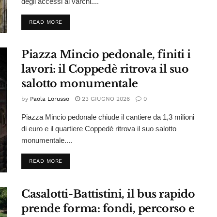
degli accessi ai varchi....
DETAILS
READ MORE
Piazza Mincio pedonale, finiti i
lavori: il Coppedè ritrova il suo
salotto monumentale
by
Paola Lorusso
23 GIUGNO 2026
0
Piazza Mincio pedonale chiude il cantiere da 1,3 milioni
di euro e il quartiere Coppedè ritrova il suo salotto
monumentale....
DETAILS
READ MORE
Casalotti-Battistini, il bus rapido
prende forma: fondi, percorso e