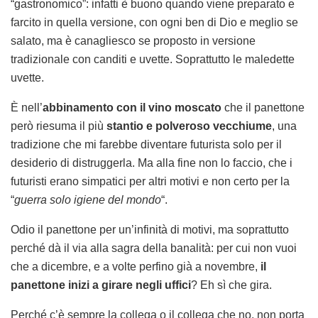
“gastronomico”: infatti è buono quando viene preparato e
farcito in quella versione, con ogni ben di Dio e meglio se
salato, ma è canagliesco se proposto in versione
tradizionale con canditi e uvette. Soprattutto le maledette
uvette.
È nell’
abbinamento con il vino moscato
che il panettone
però riesuma il più
stantio e polveroso vecchiume
, una
tradizione che mi farebbe diventare futurista solo per il
desiderio di distruggerla. Ma alla fine non lo faccio, che i
futuristi erano simpatici per altri motivi e non certo per la
“
guerra solo igiene del mondo
“.
Odio il panettone per un’infinità di motivi, ma soprattutto
perché dà il via alla sagra della banalità: per cui non vuoi
che a dicembre, e a volte perfino già a novembre,
il
panettone inizi a girare negli uffici
? Eh sì che gira.
Perché c’è sempre la collega o il collega che no, non porta