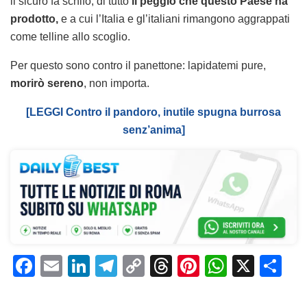
il sicuro fa schifo, di tutto
il peggio che questo Paese ha
prodotto,
e a cui l’Italia e gl’italiani rimangono aggrappati
come telline allo scoglio.
Per questo sono contro il panettone: lapidatemi pure,
morirò sereno
, non importa.
[LEGGI Contro il pandoro, inutile spugna burrosa
senz’anima]
F
E
Li
T
C
T
Pi
W
X
C
a
m
n
el
o
h
n
h
o