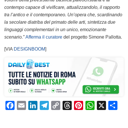
contempo capace di vivificare, attualizzandolo, il rapporto
tra l’antico e il contemporaneo. Un’opera che, scardinando
la secolare diatriba del primato delle arti, sintetizza due
linguaggi complementari in un unico, emozionante
scenario.”
Afferma il curatore
del progetto Simone Pallotta.
[VIA
DESIGNBOOM
]
F
E
Li
T
C
T
Pi
W
X
C
a
m
n
el
o
h
n
h
o
c
ai
k
e
p
re
te
at
n