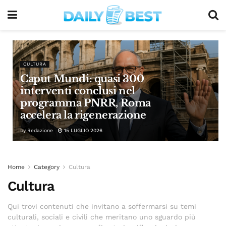
CULTURA
Caput Mundi: quasi 300
interventi conclusi nel
programma PNRR, Roma
accelera la rigenerazione
by
Redazione
15 LUGLIO 2026
Home
Category
Cultura
Cultura
Qui trovi contenuti che invitano a soffermarsi su temi
culturali, sociali e civili che meritano uno sguardo più