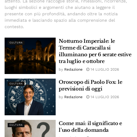
attento. La sezione raccoglie storie, riflessioni, ricorrenze,
luoghi simbolici e argomenti che aiutano a leggere il
presente con più profondità, andando oltre la notizia
immediata e lasciando spazio alla comprensione del
contesto.
Notturno Imperiale: le
CULTURA
Terme di Caracalla si
illuminano per 6 serate estive
tra luglio e ottobre
by
Redazione
14 LUGLIO 2026
Oroscopo di Paolo Fox: le
CULTURA
previsioni di oggi
by
Redazione
14 LUGLIO 2026
Come mai: il significato e
CULTURA
l’uso della domanda