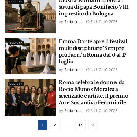
Mostra ‘Roma in moneta’:
CULTURA
statua di papa Bonifacio VIII
in prestito da Bologna
by
Redazione
5 LUGLIO 2026
Emma Dante apre il festival
CULTURA
multidisciplinare ‘Sempre
più fuori’ a Roma dal 6 al 17
luglio
by
Redazione
4 LUGLIO 2026
Roma celebra le donne: da
CULTURA
Rocio Munoz Morales a
scienziate e artiste, il premio
Arte Sostantivo Femminile
by
Redazione
3 LUGLIO 2026
1
2
…
17