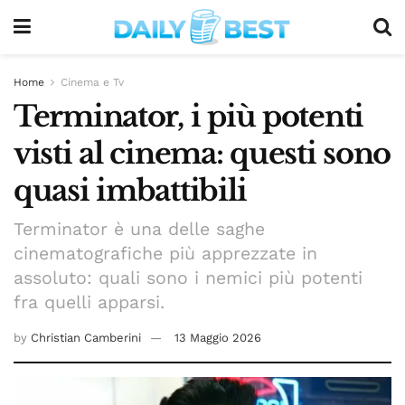
Home
Cinema e Tv
Terminator, i più potenti
visti al cinema: questi sono
quasi imbattibili
Terminator è una delle saghe
cinematografiche più apprezzate in
assoluto: quali sono i nemici più potenti
fra quelli apparsi.
by
Christian Camberini
13 Maggio 2026