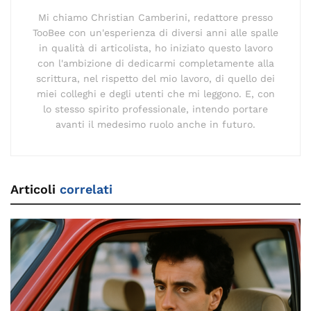
Mi chiamo Christian Camberini, redattore presso
TooBee con un'esperienza di diversi anni alle spalle
in qualità di articolista, ho iniziato questo lavoro
con l'ambizione di dedicarmi completamente alla
scrittura, nel rispetto del mio lavoro, di quello dei
miei colleghi e degli utenti che mi leggono. E, con
lo stesso spirito professionale, intendo portare
avanti il medesimo ruolo anche in futuro.
Articoli
correlati