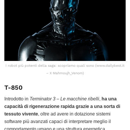
I robot più potenti della saga: scopriamo quali sono (www.dailybest.it
– X Mahmoujh_Venom)
T-850
Introdotto in
Terminator 3 – Le macchine ribelli
,
ha una
capacità di rigenerazione rapida grazie a una sorta di
tessuto vivente
, oltre ad avere in dotazione sistemi
software più avanzati capaci di interpretare meglio il
comportamento umano e una struttura energetica