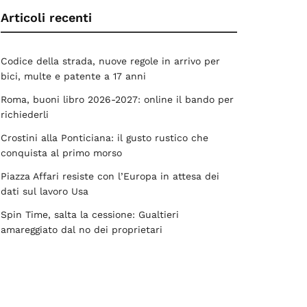
Articoli recenti
Codice della strada, nuove regole in arrivo per
bici, multe e patente a 17 anni
Roma, buoni libro 2026-2027: online il bando per
richiederli
Crostini alla Ponticiana: il gusto rustico che
conquista al primo morso
Piazza Affari resiste con l’Europa in attesa dei
dati sul lavoro Usa
Spin Time, salta la cessione: Gualtieri
amareggiato dal no dei proprietari