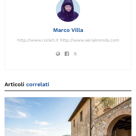
o
n
m
n
s
p
di
o
k
p
k
Marco Villa
http://www.rockit.it http://www.serialminds.com
Articoli
correlati