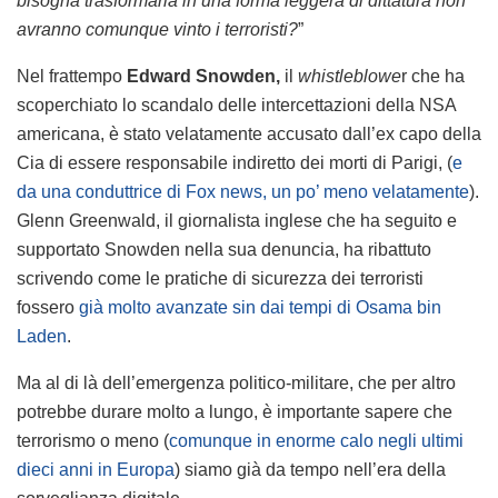
bisogna trasformarla in una forma leggera di dittatura non
avranno comunque vinto i terroristi?
”
Nel frattempo
Edward Snowden,
il
whistleblowe
r che ha
scoperchiato lo scandalo delle intercettazioni della NSA
americana, è stato velatamente accusato dall’ex capo della
Cia di essere responsabile indiretto dei morti di Parigi, (
e
da una conduttrice di Fox news, un po’ meno velatamente
).
Glenn Greenwald, il giornalista inglese che ha seguito e
supportato Snowden nella sua denuncia, ha ribattuto
scrivendo come le pratiche di sicurezza dei terroristi
fossero
già molto avanzate sin dai tempi di Osama bin
Laden
.
Ma al di là dell’emergenza politico-militare, che per altro
potrebbe durare molto a lungo, è importante sapere che
terrorismo o meno (
comunque in enorme calo negli ultimi
dieci anni in Europa
) siamo già da tempo nell’era della