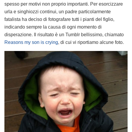
spesso per motivi non proprio importanti. Per esorcizzare
urla e singhiozzi continui, un padre particolarmente
fatalista ha deciso di fotografare tutti i pianti del figlio,
indicando sempre la causa di ogni momento di
disperazione. Il risultato è un Tumblr bellissimo, chiamato
Reasons my son is crying
, di cui vi riportiamo alcune foto.