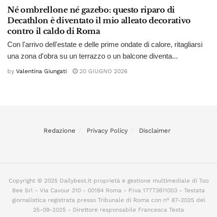
Né ombrellone né gazebo: questo riparo di
Decathlon è diventato il mio alleato decorativo
contro il caldo di Roma
Con l'arrivo dell'estate e delle prime ondate di calore, ritagliarsi
una zona d'obra su un terrazzo o un balcone diventa...
by
Valentina Giungati
20 GIUGNO 2026
Redazione
Privacy Policy
Disclaimer
Copyright © 2025 Dailybest.it proprietà e gestione multimediale di Too
Bee Srl - Via Cavour 310 - 00184 Roma - P.Iva 17773611003 - Testata
giornalistica registrata presso Tribunale di Roma con n° 87-2025 del
25-09-2025 - Direttore responsabile Francesca Testa