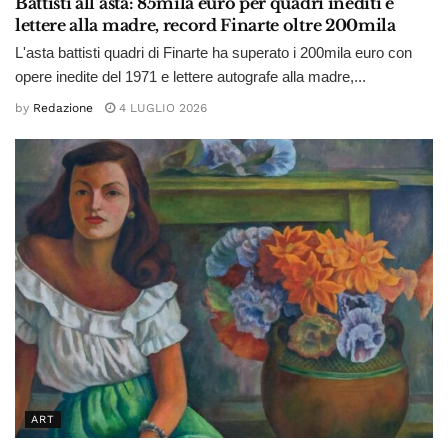
Battisti all’asta: 85mila euro per quadri inediti e
lettere alla madre, record Finarte oltre 200mila
L'asta battisti quadri di Finarte ha superato i 200mila euro con
opere inedite del 1971 e lettere autografe alla madre,...
by
Redazione
4 LUGLIO 2026
ART