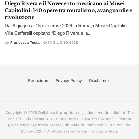
Diego Rivera e il Novecento messicano ai Musei
Capitolini: 140 opere tra muralismo, avanguardie e
rivoluzione
Dal 9 giugno al 13 dicembre 2026, a Roma, i Musei Capitolini –
Villa Caffarelli ospitano “Diego Rivera e la...
by
Francesca Testa
10 GIUGNO 2026
Redazione
Privacy Policy
Disclaimer
Copyright © 2025 Dailybest.it proprietà e gestione multimediale di Too
Bee Srl - Via Cavour 310 - 00184 Roma - P.Iva 17773611003 - Testata
giornalistica registrata presso Tribunale di Roma con n° 87-2025 del
25-09-2025 - Direttore responsabile Francesca Testa