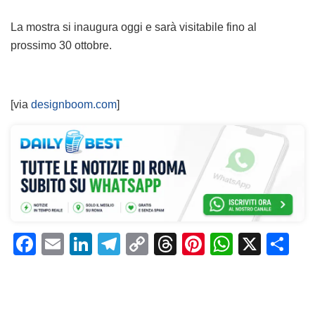
La mostra si inaugura oggi e sarà visitabile fino al
prossimo 30 ottobre.
[via
designboom.com
]
F
E
Li
T
C
T
Pi
W
X
C
a
m
n
el
o
h
n
h
o
c
ai
k
e
p
re
te
at
n
e
l
e
gr
y
a
re
s
di