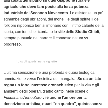
alla calata del sipario su quel Giappone rurale e
agricolo che deve fare posto alla terza potenza
industriale del Secondo Novecento.
Le esistenze un po’
sghembe degli ubriaconi, dei monelli e degli spiritelli del
folklore nipponico ben si intonano con il ritmo calante della
storia, con toni che ricordano lo stile dello
Studio Ghibli
,
sempre puntuale nel narrare il contrasto natura vs
progresso.
I piccoli quadri nelle vignette
L’ultima sensazione è una profonda e quasi biologica
ammirazione verso l’estetica del mangaka.
Se da un lato
regna un forte interesse cronachistico
per la vita e gli
ambienti degli operari, d’altro canto, nelle scene di
Fukushima Anno Zero
vi è anche l’amore per la
descrizione artistica, quasi “da quadro”, quintessenza