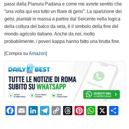
passi dalla Pianura Padana e come me avrete sentito che
“una volta qui era tutto un filare di gelsi”. La sparizione dei
gelsi, piantati in massa a partire dal Seicento nella logica
della coltura del balco da seta, è il simbolo della fine del
mondo agricolo italiano. Anche da noi, molto
probabilmente, i poveri kappa hanno fatto una brutta fine.
[Compra su
Amazon
]
F
E
Li
T
C
T
Pi
W
X
C
a
m
n
el
o
h
n
h
o
c
ai
k
e
p
re
te
at
n