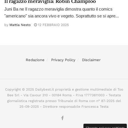
Il ragazzo meraviglia: Robin Champloo
Juni Ba ne Il ragazzo meraviglia dimostra quanto il comics
"americano" sia ancora vivo e vegeto. Soprattutto se si apre...
by
Mattia Nesto
12 FEBBRAIO 2025
Redazione
Privacy Policy
Disclaimer
Copyright © 2025 Dailybest.it proprietà e gestione multimediale di Too
Bee Srl - Via Cavour 310 - 00184 Roma - P.Iva 17773611003 - Testata
giornalistica registrata presso Tribunale di Roma con n° 87-2025 del
25-09-2025 - Direttore responsabile Francesca Testa