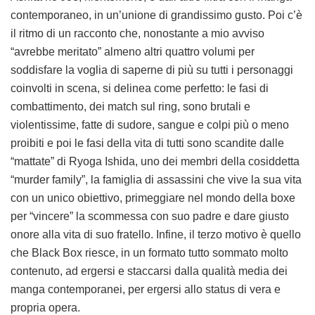
contemporaneo, in un’unione di grandissimo gusto. Poi c’è
il ritmo di un racconto che, nonostante a mio avviso
“avrebbe meritato” almeno altri quattro volumi per
soddisfare la voglia di saperne di più su tutti i personaggi
coinvolti in scena, si delinea come perfetto: le fasi di
combattimento, dei match sul ring, sono brutali e
violentissime, fatte di sudore, sangue e colpi più o meno
proibiti e poi le fasi della vita di tutti sono scandite dalle
“mattate” di Ryoga Ishida, uno dei membri della cosiddetta
“murder family”, la famiglia di assassini che vive la sua vita
con un unico obiettivo, primeggiare nel mondo della boxe
per “vincere” la scommessa con suo padre e dare giusto
onore alla vita di suo fratello. Infine, il terzo motivo è quello
che Black Box riesce, in un formato tutto sommato molto
contenuto, ad ergersi e staccarsi dalla qualità media dei
manga contemporanei, per ergersi allo status di vera e
propria opera.