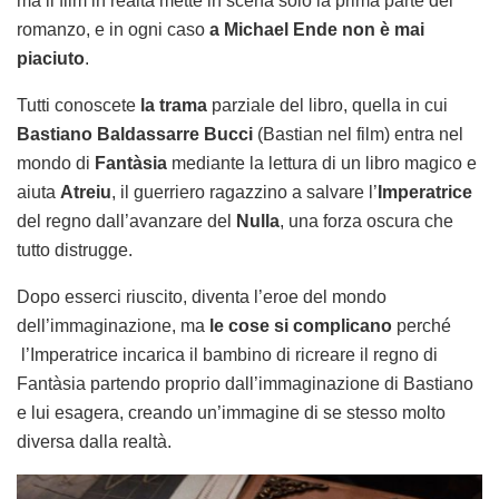
ma il film in realtà mette in scena solo la prima parte del
romanzo, e in ogni caso
a Michael Ende non è mai
piaciuto
.
Tutti conoscete
la trama
parziale del libro, quella in cui
Bastiano Baldassarre Bucci
(Bastian nel film) entra nel
mondo di
Fantàsia
mediante la lettura di un libro magico e
aiuta
Atreiu
, il guerriero ragazzino a salvare l’
Imperatrice
del regno dall’avanzare del
Nulla
, una forza oscura che
tutto distrugge.
Dopo esserci riuscito, diventa l’eroe del mondo
dell’immaginazione, ma
le cose si complicano
perché
l’Imperatrice incarica il bambino di ricreare il regno di
Fantàsia partendo proprio dall’immaginazione di Bastiano
e lui esagera, creando un’immagine di se stesso molto
diversa dalla realtà.