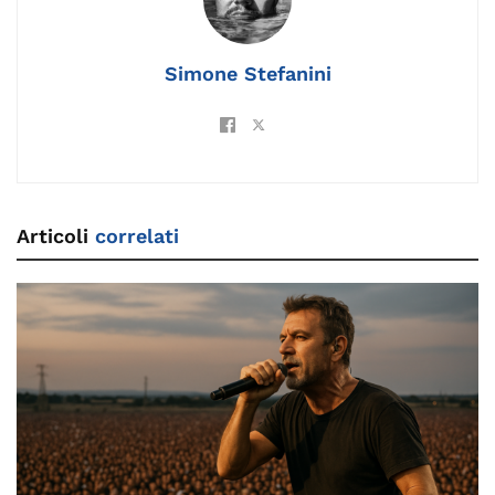
o
k
p
k
Simone Stefanini
Articoli
correlati