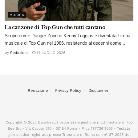
MUSICA
La canzone di Top Gun che tutti cantano
Scopri come Danger Zone di Kenny Loggins è diventata l'icona
musicale di Top Gun nel 1986, resistendo ai decenni come...
by
Redazione
14 LUGLIO 2026
Redazione
Privacy Policy
Disclaimer
Copyright © 2025 Dailybest.it proprietà e gestione multimediale di Too
Bee Srl - Via Cavour 310 - 00184 Roma - P.Iva 17773611003 - Testata
giornalistica registrata presso Tribunale di Roma con n° 87-2025 del