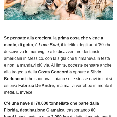
Se pensate alla crociera, la prima cosa che viene a
mente, di getto, è
Love Boat
, il telefilm degli anni ’80 che
descriveva le meraviglie e le disavventure dei turisti
americani in Messico, con la sigla che ti rimaneva in testa
e non la mandavi più via. Al limite, potreste pensare anche
alla tragedia della
Costa Concordia
oppure a
Silvio
Berlusconi
che suonava il piano sulle stesse navi in cui si
esibiva
Fabrizio De André
, ma mai vi verrebbe in mente il
metal. E invece.
C’è una nave di 70.000 tonnellate che parte dalla
Florida, destinazione Giamaica
, trasportando
60
band
heavy metal e oltre
3.000 fan
da tutto il mondo per 5