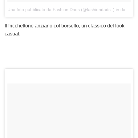
Una foto pubblicata da Fashion Dads (@fashiondads_)
in data:
1 O
Il fricchettone anziano col borsello, un classico del look
casual.