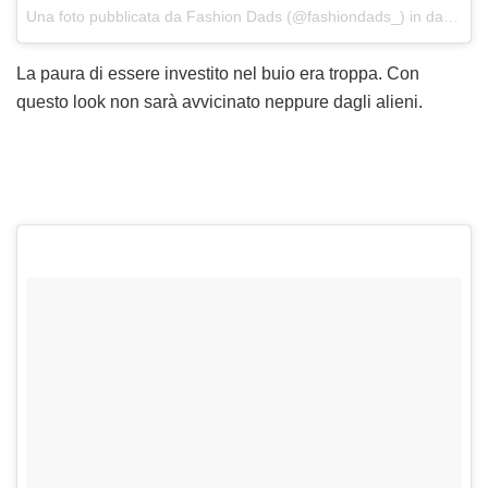
Una foto pubblicata da Fashion Dads (@fashiondads_)
in data:
30 
La paura di essere investito nel buio era troppa. Con
questo look non sarà avvicinato neppure dagli alieni.