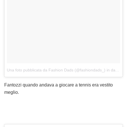
Una foto pubblicata da Fashion Dads (@fashiondads_)
in data:
30 
Fantozzi quando andava a giocare a tennis era vestito
meglio.