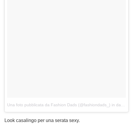
Una foto pubblicata da Fashion Dads (@fashiondads_)
in data:
30 
Look casalingo per una serata sexy.