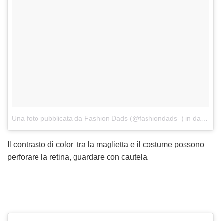
Una foto pubblicata da Fashion Dads (@fashiondads_)
in data:
3 A
Il contrasto di colori tra la maglietta e il costume possono
perforare la retina, guardare con cautela.