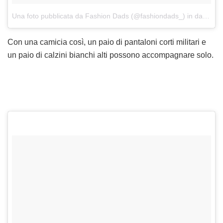
Una foto pubblicata da Fashion Dads (@fashiondads_)
in data:
5 S
Con una camicia così, un paio di pantaloni corti militari e
un paio di calzini bianchi alti possono accompagnare solo.