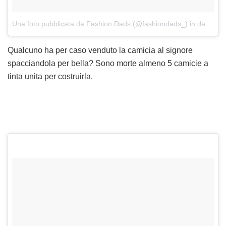
Una foto pubblicata da Fashion Dads (@fashiondads_)
in data:
26 
Qualcuno ha per caso venduto la camicia al signore
spacciandola per bella? Sono morte almeno 5 camicie a
tinta unita per costruirla.