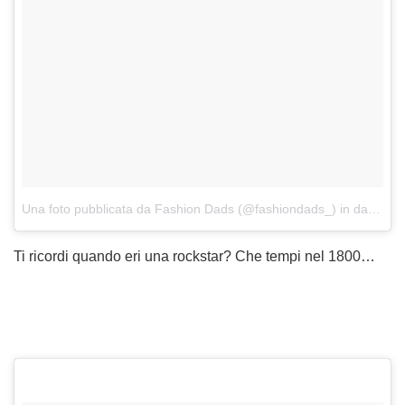
Una foto pubblicata da Fashion Dads (@fashiondads_)
in data:
15 
Ti ricordi quando eri una rockstar? Che tempi nel 1800…