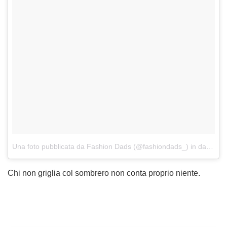
Una foto pubblicata da Fashion Dads (@fashiondads_)
in data:
7 N
Chi non griglia col sombrero non conta proprio niente.