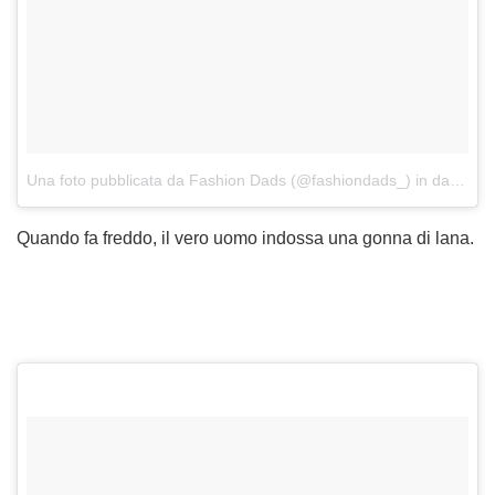
Una foto pubblicata da Fashion Dads (@fashiondads_)
in data:
16 
Quando fa freddo, il vero uomo indossa una gonna di lana.