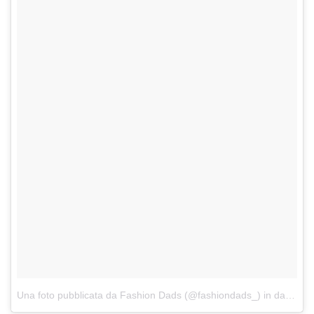
Una foto pubblicata da Fashion Dads (@fashiondads_)
in data:
5 A