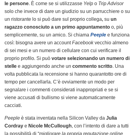
le persone
. È come se si utilizzasse
Yelp
o
Trip Advisor
solo che invece di dare un giudizio su un parrucchiere o su
un ristorante lo si può dare sul proprio collega
,
su
un
ragazzo conosciuto a un primo appuntamento
o, più
semplicemente, su un amico. Si chiama
Peeple
e funziona
così: bisogna avere un account
Facebook
vecchio almeno
di sei mesi e un numero di cellulare con cui verificare il
proprio profilo. Si può
votare selezionando un numero di
stelle
e aggiungendo anche un
commento scritto
. Una
volta pubblicata la recensione si hanno quarantotto ore di
tempo per cancellarla. C’è ovviamente un modo per
segnalare i commenti considerati inappropriati e se si
viene accusati di bullismo si viene automaticamente
cacciati.
Peeple
è stata inventata nella Silicon Valley da
Julia
Cordray
e
Nicole McCullough
, con l’intento di dare a tutti
la possibilità di “
migliorare la propria reputazione online