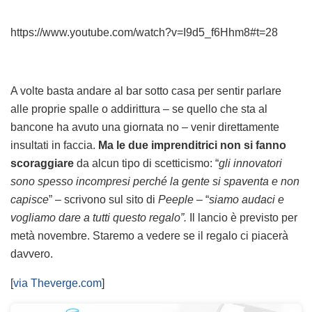
https://www.youtube.com/watch?v=I9d5_f6Hhm8#t=28
A volte basta andare al bar sotto casa per sentir parlare
alle proprie spalle o addirittura – se quello che sta al
bancone ha avuto una giornata no – venir direttamente
insultati in faccia.
Ma le due imprenditrici non si fanno
scoraggiare
da alcun tipo di scetticismo: “
gli innovatori
sono spesso incompresi perché la gente si spaventa e non
capisce
” – scrivono sul sito di
Peeple
– “
siamo audaci e
vogliamo dare a tutti questo regalo”.
Il lancio è previsto per
metà novembre. Staremo a vedere se il regalo ci piacerà
davvero.
[
via Theverge.com
]