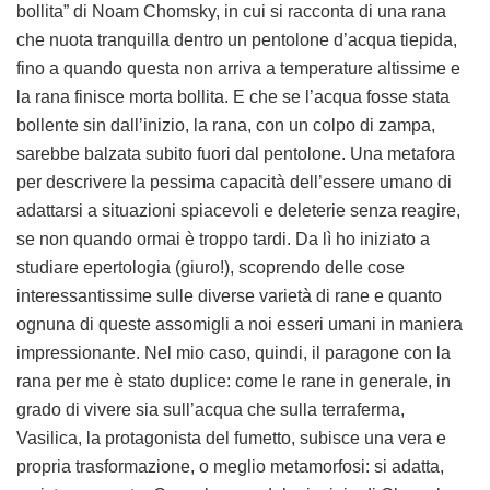
bollita” di Noam Chomsky, in cui si racconta di una rana
che nuota tranquilla dentro un pentolone d’acqua tiepida,
fino a quando questa non arriva a temperature altissime e
la rana finisce morta bollita. E che se l’acqua fosse stata
bollente sin dall’inizio, la rana, con un colpo di zampa,
sarebbe balzata subito fuori dal pentolone. Una metafora
per descrivere la pessima capacità dell’essere umano di
adattarsi a situazioni spiacevoli e deleterie senza reagire,
se non quando ormai è troppo tardi. Da lì ho iniziato a
studiare epertologia (giuro!), scoprendo delle cose
interessantissime sulle diverse varietà di rane e quanto
ognuna di queste assomigli a noi esseri umani in maniera
impressionante. Nel mio caso, quindi, il paragone con la
rana per me è stato duplice: come le rane in generale, in
grado di vivere sia sull’acqua che sulla terraferma,
Vasilica, la protagonista del fumetto, subisce una vera e
propria trasformazione, o meglio metamorfosi: si adatta,