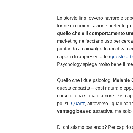
Lo storytelling, ovvero narrare e sap
forme di comunicazione preferite
po
quello che è il comportamento u
marketing ne facciano uso per cerca
puntando a coinvolgerlo emotivamente
capaci di rappresentarlo (
questo art
Psychology spiega molto bene il m
Quello che i due psicologi
Melanie 
questa capacità – così naturale eppu
corso di una storia d’amore. Per capi
poi su
Quartz
, attraverso i quali ha
vantaggiosa ed attrattiva
, ma solo 
Di chi stiamo parlando? Per capirl