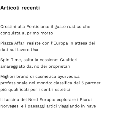
Articoli recenti
Crostini alla Ponticiana: il gusto rustico che
conquista al primo morso
Piazza Affari resiste con l’Europa in attesa dei
dati sul lavoro Usa
Spin Time, salta la cessione: Gualtieri
amareggiato dal no dei proprietari
Migliori brand di cosmetica ayurvedica
professionale nel mondo: classifica dei 5 partner
più qualificati per i centri estetici
Il fascino del Nord Europa: esplorare i Fiordi
Norvegesi e i paesaggi artici viaggiando in nave