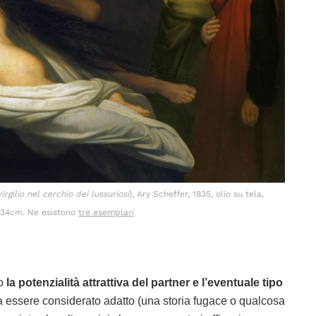
irgilio nel cerchio dei lussuriosi
), Ary Scheffer, 1835, olio su tela,
234cm. Ne esistono
tre esemplari
do
la potenzialità attrattiva del partner e l’eventuale tipo
a essere considerato adatto (una storia fugace o qualcosa