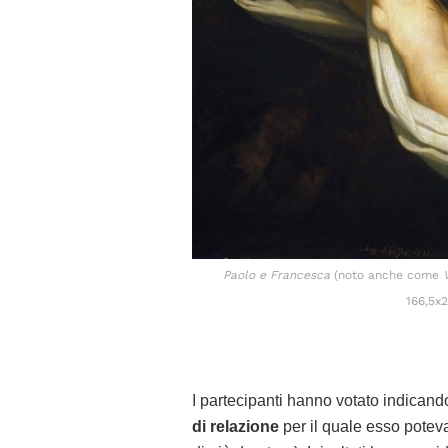
Paolo e Francesca
(noto anche come
V
166,5x
I partecipanti hanno votato indican
di relazione
per il quale esso potev