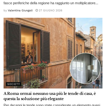
fasce periferiche della regione ha raggiunto un moltiplicatore...
by
Valentina Giungati
27 GIUGNO 2026
SOCIETY
A Roma ormai nessuno usa più le tende di casa, è
questa la soluzione più elegante
Per decenni le tende sono state considerate un elemento quasi