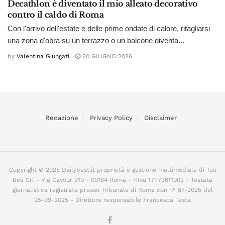
Decathlon è diventato il mio alleato decorativo
contro il caldo di Roma
Con l'arrivo dell'estate e delle prime ondate di calore, ritagliarsi
una zona d'obra su un terrazzo o un balcone diventa...
by
Valentina Giungati
20 GIUGNO 2026
Redazione
Privacy Policy
Disclaimer
Copyright © 2025 Dailybest.it proprietà e gestione multimediale di Too
Bee Srl - Via Cavour 310 - 00184 Roma - P.Iva 17773611003 - Testata
giornalistica registrata presso Tribunale di Roma con n° 87-2025 del
25-09-2025 - Direttore responsabile Francesca Testa