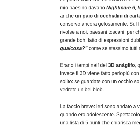
mio paesino davano
Nightmare 6, l
anche
un paio di occhialini di cart
conservo ancora gelosamente. Sul fin
rivolse a noi, paesani toscani, per ch
grande boh, fatto di espressioni du
qualcosa?”
come se stessimo tutti
Erano i tempi naif del
3D anàglifo
, 
invece il 3D viene fatto perlopiù co
solito: se guardate con un occhio sol
vedrete un bel blob.
La faccio breve: ieri sono andato a
quando ero adolescente. Spettacolo u
una lista di 5 punti che chiarisca meg