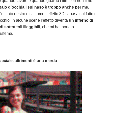
o quando lavoro e quando guardo i film. Ieri non li ho
 paio d’occhiali sul naso è troppo anche per me
.
cchio destro e siccome l’effetto 3D si basa sul fatto di
chio, in alcune scene l’effetto diventa
un inferno di
i sottotitoli illeggibili
, che mi ha portato
lasfema.
peciale, altrimenti è una merda