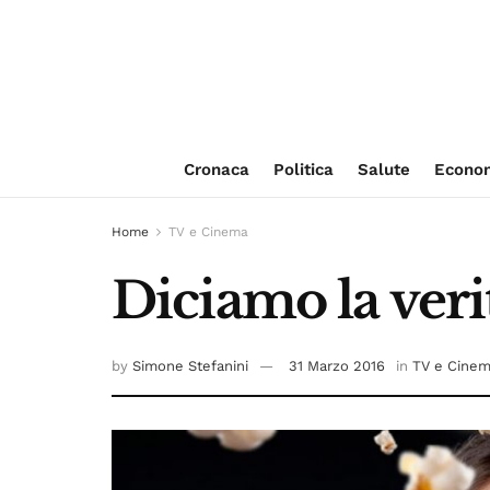
Cronaca
Politica
Salute
Econo
Home
TV e Cinema
Diciamo la veri
by
Simone Stefanini
31 Marzo 2016
in
TV e Cine