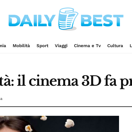
mia
Mobilità
Sport
Viaggi
Cinema e Tv
Cultura
L
tà: il cinema 3D fa p
ma