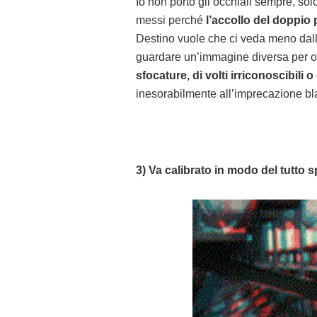
Io non porto gli occhiali sempre, sol
messi perché
l’accollo del doppio
Destino vuole che ci veda meno dall’o
guardare un’immagine diversa per oc
sfocature, di volti irriconoscibili o d
inesorabilmente all’imprecazione b
3) Va calibrato in modo del tutto s