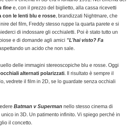
a fine
e, con il prezzo del biglietto, alla cassa ricevetti
a con le lenti blu e rosse
, brandizzati Nightmare, che
ire del film, Freddy stesso ruppe la quarta parete e si
iederci di indossare gli occhialetti. Poi è stato tutto un
bbiose e di domande agli amici
“L’hai visto? Fa
 aspettando un acido che non sale.
quello delle immagini stereoscopiche blu e rosse. Oggi
n
occhiali alternati polarizzati
. Il risultato è sempre il
o, vedrete il film in 2D, se lo guardate senza occhiali
 vedere
Batman v Superman
nello stesso cinema di
nico in 3D. Un patimento infinito. Vi spiego perché in
lio il concetto.