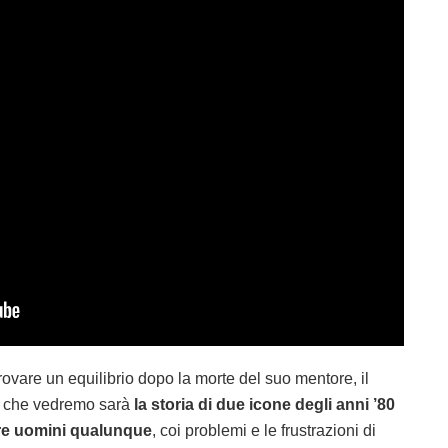
rovare un equilibrio dopo la morte del suo mentore, il
ò che vedremo sarà
la storia di due icone degli anni ’80
are uomini qualunque
, coi problemi e le frustrazioni di