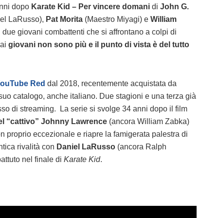
anni dopo
Karate Kid – Per vincere domani
di
John G.
el LaRusso),
Pat Morita
(Maestro Miyagi) e
William
due giovani combattenti che si affrontano a colpi di
mai
giovani non sono più e il punto di vista è del tutto
ouTube Red
dal 2018, recentemente acquistata da
l suo catalogo, anche italiano. Due stagioni e una terza già
sso di streaming. La serie si svolge 34 anni dopo il film
del “cattivo” Johnny Lawrence
(ancora William Zabka)
 proprio eccezionale e riapre la famigerata palestra di
ntica rivalità con
Daniel LaRusso
(ancora Ralph
attuto nel finale di
Karate Kid
.