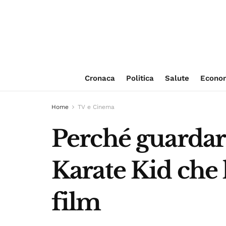
Cronaca
Politica
Salute
Econo
Home
TV e Cinema
Perché guardare
Karate Kid che h
film