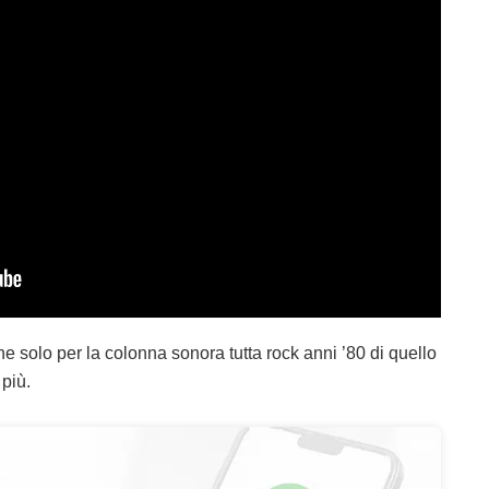
 solo per la colonna sonora tutta rock anni ’80 di quello
 più.