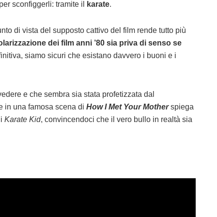
r sconfiggerli: tramite il
karate
.
punto di vista del supposto cattivo del film rende tutto più
olarizzazione dei film anni ’80 sia priva di senso se
efinitiva, siamo sicuri che esistano davvero i buoni e i
edere e che sembra sia stata profetizzata dal
he in una famosa scena di
How I Met Your Mother
spiega
i
Karate Kid
, convincendoci che il vero bullo in realtà sia