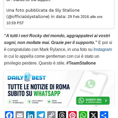
Una foto pubblicata da Sly Stallone
(@officialslystallone) in data:
29 Feb 2016 alle ore
10:59 PST
“A tutti i veri Rocky del mondo, aggrappatevi ai vostri
sogni, non mollate mai. Grazie per il supporto.”
E poi si
è congratulato con Mark Rylance, in una foto su
Instagram
in cui lo appella come gentleman con cui è stato un
privilegio perdere. Questo è stile.
#TeamStallone
F
E
Li
T
C
T
Pi
W
X
C