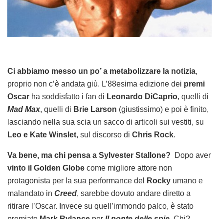
Ci abbiamo messo un po’ a metabolizzare la notizia
,
proprio non c’è andata giù. L’88esima edizione dei
premi
Oscar
ha soddisfatto i fan di
Leonardo DiCaprio
, quelli di
Mad Max
, quelli di
Brie Larson
(giustissimo) e poi è finito,
lasciando nella sua scia un sacco di articoli sui vestiti, su
Leo e Kate Winslet
, sul discorso di
Chris Rock
.
Va bene, ma chi pensa a Sylvester Stallone?
Dopo aver
vinto il Golden Globe
come migliore attore non
protagonista per la sua performance del
Rocky
umano e
malandato in
Creed
, sarebbe dovuto andare diretto a
ritirare l’Oscar. Invece su quell’immondo palco, è stato
premiato
Mark Rylance
per
Il ponte delle spie
. Chi?