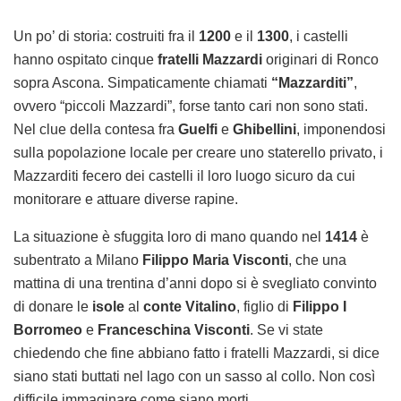
Un po’ di storia: costruiti fra il
1200
e il
1300
, i castelli
hanno ospitato cinque
fratelli Mazzardi
originari di Ronco
sopra Ascona. Simpaticamente chiamati
“Mazzarditi”
,
ovvero “piccoli Mazzardi”, forse tanto cari non sono stati.
Nel clue della contesa fra
Guelfi
e
Ghibellini
, imponendosi
sulla popolazione locale per creare uno staterello privato, i
Mazzarditi fecero dei castelli il loro luogo sicuro da cui
monitorare e attuare diverse rapine.
La situazione è sfuggita loro di mano quando nel
1414
è
subentrato a Milano
Filippo Maria Visconti
, che una
mattina di una trentina d’anni dopo si è svegliato convinto
di donare le
isole
al
conte Vitalino
, figlio di
Filippo I
Borromeo
e
Franceschina Visconti
. Se vi state
chiedendo che fine abbiano fatto i fratelli Mazzardi, si dice
siano stati buttati nel lago con un sasso al collo. Non così
difficile immaginare come siano morti.