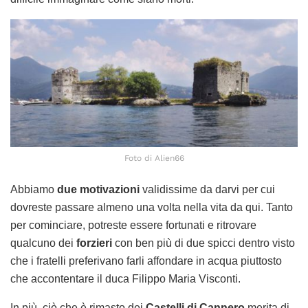
Foto di Alien66
Abbiamo
due motivazioni
validissime da darvi per cui
dovreste passare almeno una volta nella vita da qui. Tanto
per cominciare, potreste essere fortunati e ritrovare
qualcuno dei
forzieri
con ben più di due spicci dentro visto
che i fratelli preferivano farli affondare in acqua piuttosto
che accontentare il duca Filippo Maria Visconti.
In più, ciò che è rimasto dei
Castelli di Cannero
merita di