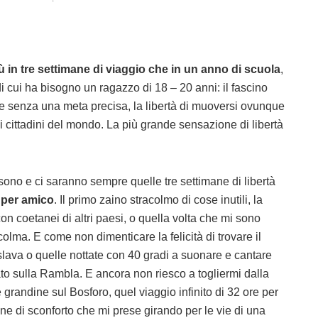
ù in tre settimane di viaggio che in un anno di scuola
,
o di cui ha bisogno un ragazzo di 18 – 20 anni: il fascino
tire senza una meta precisa, la libertà di muoversi ovunque
si cittadini del mondo. La più grande sensazione di libertà
ci sono e ci saranno sempre quelle tre settimane di libertà
o per amico
. Il primo zaino stracolmo di cose inutili, la
con coetanei di altri paesi, o quella volta che mi sono
olma. E come non dimenticare la felicità di trovare il
islava o quelle nottate con 40 gradi a suonare e cantare
to sulla Rambla. E ancora non riesco a togliermi dalla
 grandine sul Bosforo, quel viaggio infinito di 32 ore per
e di sconforto che mi prese girando per le vie di una