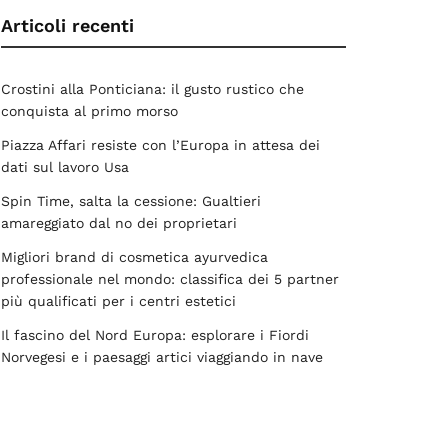
Articoli recenti
Crostini alla Ponticiana: il gusto rustico che
conquista al primo morso
Piazza Affari resiste con l’Europa in attesa dei
dati sul lavoro Usa
Spin Time, salta la cessione: Gualtieri
amareggiato dal no dei proprietari
Migliori brand di cosmetica ayurvedica
professionale nel mondo: classifica dei 5 partner
più qualificati per i centri estetici
Il fascino del Nord Europa: esplorare i Fiordi
Norvegesi e i paesaggi artici viaggiando in nave