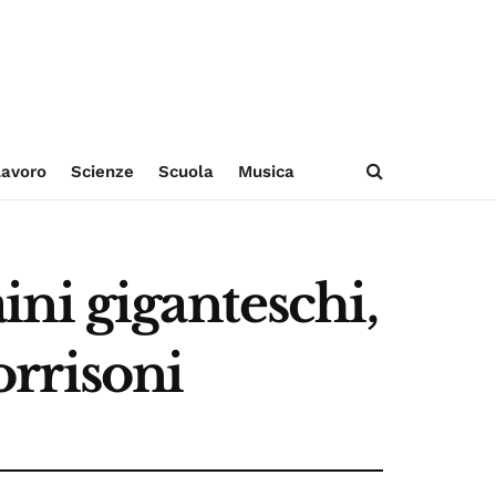
avoro
Scienze
Scuola
Musica
aini giganteschi,
orrisoni