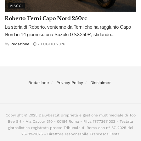
VIAGGI
Roberto Terni Capo Nord 250cc
La storia di Roberto, ventenne da Terni che ha raggiunto Capo
Nord in 14 giorni su una Suzuki GSX250R, sfidando...
by
Redazione
7 LUGLIO 2026
Redazione
Privacy Policy
Disclaimer
Copyright © 2025 Dailybest.it proprietà e gestione multimediale di Too
Bee Srl - Via Cavour 310 - 00184 Roma - P.Iva 17773611003 - Testata
giornalistica registrata presso Tribunale di Roma con n° 87-2025 del
25-09-2025 - Direttore responsabile Francesca Testa