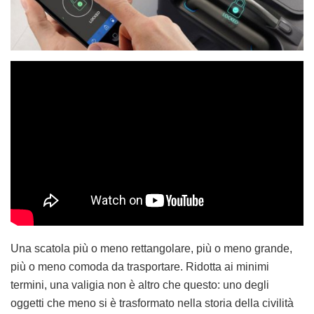
Una scatola più o meno rettangolare, più o meno grande,
più o meno comoda da trasportare. Ridotta ai minimi
termini, una valigia non è altro che questo: uno degli
oggetti che meno si è trasformato nella storia della civilità