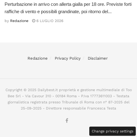
Perturbazione in arrivo con allerta gialla per 18 ore. Previste forti
raffiche di vento e possibili grandinate, poi ritorno del...
by
Redazione
6 LUGLIO 2026
Redazione
Privacy Policy
Disclaimer
Copyright © 2025 Dailybest.it proprietà e gestione multimediale di Too
Bee Srl - Via Cavour 310 - 00184 Roma - P.Iva 17773611003 - Testata
giornalistica registrata presso Tribunale di Roma con n° 87-2025 del
25-09-2025 - Direttore responsabile Francesca Testa
Change privacy settings