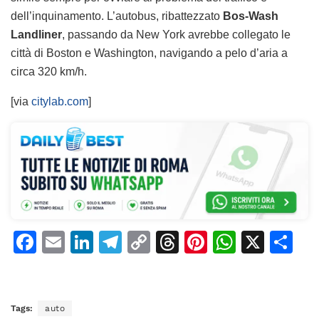
dell’inquinamento. L’autobus, ribattezzato
Bos-Wash
Landliner
, passando da New York avrebbe collegato le
città di Boston e Washington, navigando a pelo d’aria a
circa 320 km/h.
[via
citylab.com
]
F
E
Li
T
C
T
Pi
W
X
C
a
m
n
el
o
h
n
h
o
c
ai
k
e
p
re
te
at
n
e
l
e
gr
y
a
re
s
di
Tags:
auto