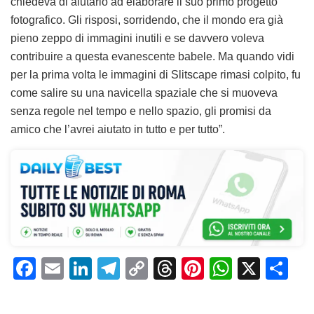
chiedeva di aiutarlo ad elaborare il suo primo progetto
fotografico. Gli risposi, sorridendo, che il mondo era già
pieno zeppo di immagini inutili e se davvero voleva
contribuire a questa evanescente babele. Ma quando vidi
per la prima volta le immagini di Slitscape rimasi colpito, fu
come salire su una navicella spaziale che si muoveva
senza regole nel tempo e nello spazio, gli promisi da
amico che l’avrei aiutato in tutto e per tutto”.
F
E
Li
T
C
T
Pi
W
X
C
a
m
n
el
o
h
n
h
o
c
ai
k
e
p
re
te
at
n