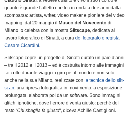
Claudio Sinatti
, a vedere quanto è vivo il suo ricordo e
quanto è grande l’affetto che lo circonda a due anni dalla
scomparsa: artista, writer, video maker e pioniere del video
mapping, dal 20 maggio il
Museo del Novecento
di
Milano lo celebra con la mostra
Slitscape
, dedicata al
lavoro fotografico di Sinatti, a cura
del fotografo e regista
Cesare Cicardini
.
Slitscape copre un progetto di Sinatti durato un paio d’anni
– tra il 2012 e il 2013 – ed è costruita intorno alle immagini
raccolte durante viaggi in giro per il mondo e non solo,
anche nella sua Milano, realizzate con
la tecnica dello slit-
scan
: una ripresa fotografica in movimento, a esposizione
prolungata, elaborata poi da un software. Sono immagini
glitch, ipnotiche, dove l’errore diventa giusto: perché del
resto “
Chi sbaglia fa giusto
“, diceva Achille Castiglioni.