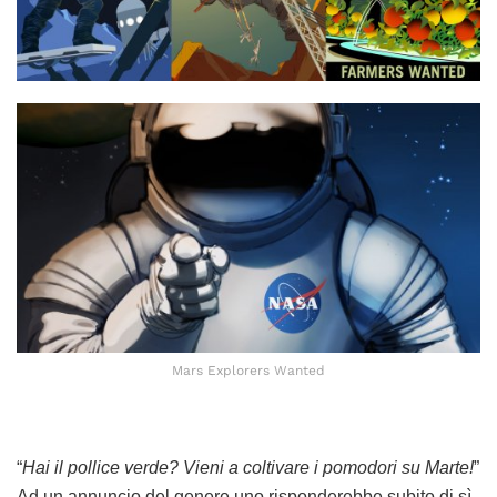
Mars Explorers Wanted
“
Hai il pollice verde? Vieni a coltivare i pomodori su Marte!
”
Ad un annuncio del genere uno risponderebbe subito di sì