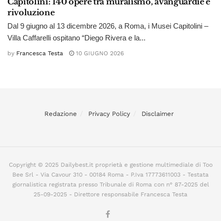
Capitolini: 140 opere tra muralismo, avanguardie e
rivoluzione
Dal 9 giugno al 13 dicembre 2026, a Roma, i Musei Capitolini –
Villa Caffarelli ospitano “Diego Rivera e la...
by
Francesca Testa
10 GIUGNO 2026
Redazione
Privacy Policy
Disclaimer
Copyright © 2025 Dailybest.it proprietà e gestione multimediale di Too
Bee Srl - Via Cavour 310 - 00184 Roma - P.Iva 17773611003 - Testata
giornalistica registrata presso Tribunale di Roma con n° 87-2025 del
25-09-2025 - Direttore responsabile Francesca Testa