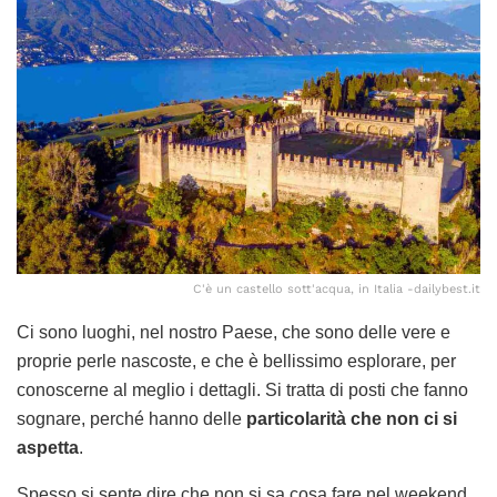
C'è un castello sott'acqua, in Italia -dailybest.it
Ci sono luoghi, nel nostro Paese, che sono delle vere e
proprie perle nascoste, e che è bellissimo esplorare, per
conoscerne al meglio i dettagli. Si tratta di posti che fanno
sognare, perché hanno delle
particolarità che non ci si
aspetta
.
Spesso si sente dire che non si sa cosa fare nel weekend,