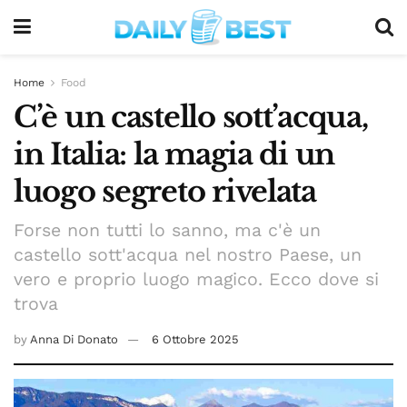
Home
Food
C’è un castello sott’acqua,
in Italia: la magia di un
luogo segreto rivelata
Forse non tutti lo sanno, ma c'è un
castello sott'acqua nel nostro Paese, un
vero e proprio luogo magico. Ecco dove si
trova
by
Anna Di Donato
6 Ottobre 2025