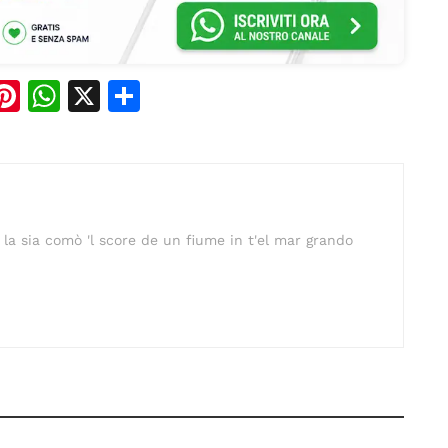
Pi
W
X
C
n
h
o
e
te
at
n
re
s
di
st
A
vi
 la sia comò 'l score de un fiume in t'el mar grando
p
di
p