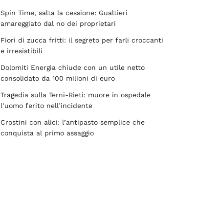
Spin Time, salta la cessione: Gualtieri
amareggiato dal no dei proprietari
Fiori di zucca fritti: il segreto per farli croccanti
e irresistibili
Dolomiti Energia chiude con un utile netto
consolidato da 100 milioni di euro
Tragedia sulla Terni-Rieti: muore in ospedale
l’uomo ferito nell’incidente
Crostini con alici: l’antipasto semplice che
conquista al primo assaggio