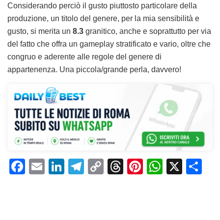
Considerando perciò il gusto piuttosto particolare della
produzione, un titolo del genere, per la mia sensibilità e
gusto, si merita un
8.3
granitico, anche e soprattutto per via
del fatto che offra un gameplay stratificato e vario, oltre che
congruo e aderente alle regole del genere di
appartenenza. Una piccola/grande perla, davvero!
F
E
Li
T
C
T
Pi
W
X
C
a
m
n
el
o
h
n
h
o
c
ai
k
e
p
re
te
at
n
e
l
e
gr
y
a
re
s
di