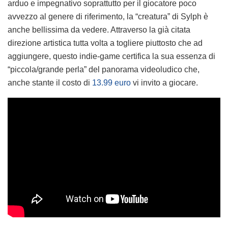
arduo e impegnativo soprattutto per il giocatore poco
avvezzo al genere di riferimento, la “creatura” di Sylph è
anche bellissima da vedere. Attraverso la già citata
direzione artistica tutta volta a togliere piuttosto che ad
aggiungere, questo indie-game certifica la sua essenza di
“piccola/grande perla” del panorama videoludico che,
anche stante il costo di
13.99 euro
vi invito a giocare.