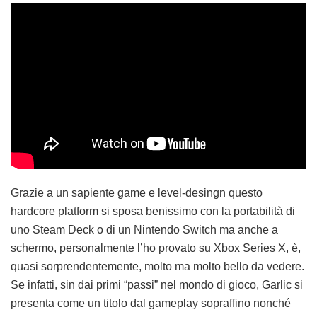
Grazie a un sapiente game e level-desingn questo
hardcore platform si sposa benissimo con la portabilità di
uno Steam Deck o di un Nintendo Switch ma anche a
schermo, personalmente l’ho provato su Xbox Series X, è,
quasi sorprendentemente, molto ma molto bello da vedere.
Se infatti, sin dai primi “passi” nel mondo di gioco, Garlic si
presenta come un titolo dal gameplay sopraffino nonché