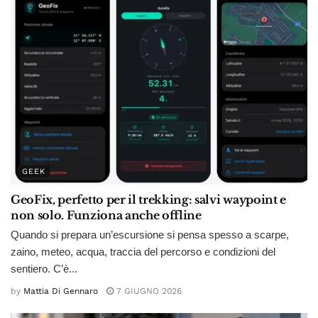
GEEK
GeoFix, perfetto per il trekking: salvi waypoint e
non solo. Funziona anche offline
Quando si prepara un’escursione si pensa spesso a scarpe,
zaino, meteo, acqua, traccia del percorso e condizioni del
sentiero. C’è...
by
Mattia Di Gennaro
7 GIUGNO 2026