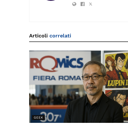
k
Articoli
correlati
GEEK