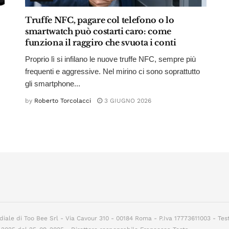
Truffe NFC, pagare col telefono o lo
smartwatch può costarti caro: come
funziona il raggiro che svuota i conti
Proprio lì si infilano le nuove truffe NFC, sempre più
frequenti e aggressive. Nel mirino ci sono soprattutto
gli smartphone...
by
Roberto Torcolacci
3 GIUGNO 2026
diale di Too Bee Srl - Via Cavour 310 - 00184 Roma - P.Iva 17773611003 - Tes