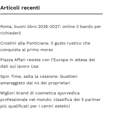
Articoli recenti
Roma, buoni libro 2026-2027: online il bando per
richiederli
Crostini alla Ponticiana: il gusto rustico che
conquista al primo morso
Piazza Affari resiste con l’Europa in attesa dei
dati sul lavoro Usa
Spin Time, salta la cessione: Gualtieri
amareggiato dal no dei proprietari
Migliori brand di cosmetica ayurvedica
professionale nel mondo: classifica dei 5 partner
più qualificati per i centri estetici