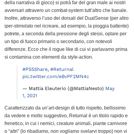
della narrativa di gioco) si potrà far del gran male ai nostri
avversari attravero un combat-system tutt’altro che banale.
Inoltre, attraverso l’uso dei dorsali del DualSense (per altro
iper-stimolato nel ricreare, ad esempio, la pioggia battente)
potrete, a seconda della pressione degli stessi, optare per
un tipo di fuoco primario o secondario, con notevoli
differenze. Ecco che il rogue like di cui vi parlavamo prima
si contamina con elementi da style-action.
#PS5Share
,
#Returnal
pic.twitter.com/eBvPF2MN4c
— Mattia Eleuterio (@MattiaNesto)
May
1, 2021
Caratterizzato da un’art-design di tutto rispetto, bellissimo
da vedere e molto suggestivo, Returnal è un titolo rapido e
frenetico, in cui i nemici, creature animali, piante carnivore
o “altri” (lo ribadiamo, non vogliamo svelarvi troppo) non vi