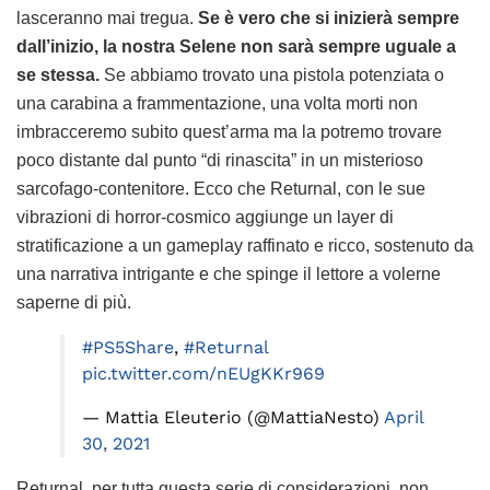
lasceranno mai tregua.
Se è vero che si inizierà sempre
dall’inizio, la nostra Selene non sarà sempre uguale a
se stessa.
Se abbiamo trovato una pistola potenziata o
una carabina a frammentazione, una volta morti non
imbracceremo subito quest’arma ma la potremo trovare
poco distante dal punto “di rinascita” in un misterioso
sarcofago-contenitore. Ecco che Returnal, con le sue
vibrazioni di horror-cosmico aggiunge un layer di
stratificazione a un gameplay raffinato e ricco, sostenuto da
una narrativa intrigante e che spinge il lettore a volerne
saperne di più.
#PS5Share
,
#Returnal
pic.twitter.com/nEUgKKr969
— Mattia Eleuterio (@MattiaNesto)
April
30, 2021
Returnal, per tutta questa serie di considerazioni, non