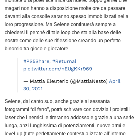
montata una polemica mica da ridere: troppo gamer che
magari non hanno a disposizione molte ore da passare
davanti alla consolle saranno spesso immobilizzati nella
loro progressione. Ma Selene continuerà sempre a
chiedersi il perché di tale loop che sta alla base delle
nostre come delle sue riflessione creando un perfetto
binomio tra gioco e giocatore.
#PS5Share
,
#Returnal
pic.twitter.com/nEUgKKr969
— Mattia Eleuterio (@MattiaNesto)
April
30, 2021
Selene, dal canto suo, anche grazie ai sessanta
fotogrammi “di ferro”, potrà schivare con dovizia i proiettili
laser che i nemici le tireranno addosso e grazie a una serie
lunga, anzi lunghissima di potenziamenti, nuove armi e
level-up (tutte perfettamente contestualizzate all’interno