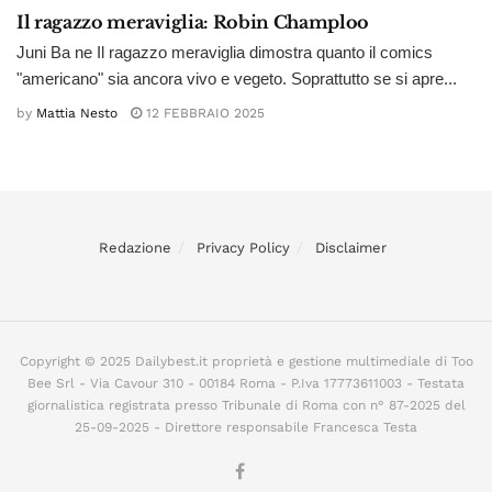
Il ragazzo meraviglia: Robin Champloo
Juni Ba ne Il ragazzo meraviglia dimostra quanto il comics
"americano" sia ancora vivo e vegeto. Soprattutto se si apre...
by
Mattia Nesto
12 FEBBRAIO 2025
Redazione
Privacy Policy
Disclaimer
Copyright © 2025 Dailybest.it proprietà e gestione multimediale di Too
Bee Srl - Via Cavour 310 - 00184 Roma - P.Iva 17773611003 - Testata
giornalistica registrata presso Tribunale di Roma con n° 87-2025 del
25-09-2025 - Direttore responsabile Francesca Testa