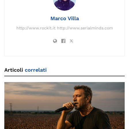
k
Marco Villa
http://www.rockit.it http://www.serialminds.com
Articoli
correlati