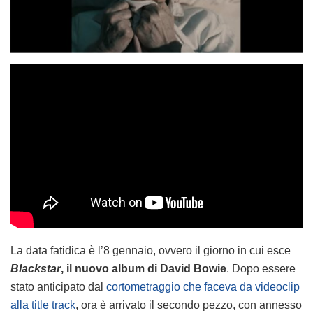
La data fatidica è l’8 gennaio, ovvero il giorno in cui esce
Blackstar
, il nuovo album di David Bowie
. Dopo essere
stato anticipato dal
cortometraggio che faceva da videoclip
alla title track
, ora è arrivato il secondo pezzo, con annesso