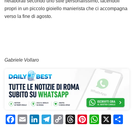
rielaborati secondo uno stile personalissimo, facendoli
propri in un piccolo gioiello manierista che ci accompagna
verso la fine di agosto.
Gabriele Vollaro
F
E
Li
T
C
T
Pi
W
X
C
a
m
n
el
o
h
n
h
o