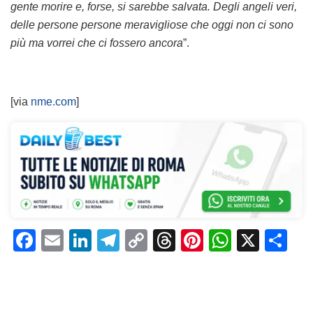
gente morire e, forse, si sarebbe salvata. Degli angeli veri,
delle persone persone meravigliose che oggi non ci sono
più ma vorrei che ci fossero ancora
”.
[via
nme.com
]
F
E
Li
T
C
T
Pi
W
X
C
a
m
n
el
o
h
n
h
o
c
ai
k
e
p
re
te
at
n
e
l
e
gr
y
a
re
s
di