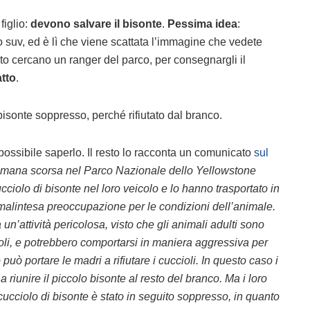
figlio:
devono salvare il bisonte
.
Pessima idea
:
ro suv, ed è lì che viene scattata l’immagine che vedete
nto cercano un ranger del parco, per consegnargli il
atto
.
 bisonte soppresso, perché rifiutato dal branco.
ssibile saperlo. Il resto lo racconta un comunicato
sul
timana scorsa nel Parco Nazionale dello Yellowstone
cciolo di bisonte nel loro veicolo e lo hanno trasportato in
 malintesa preoccupazione per le condizioni dell’animale.
un’attività pericolosa, visto che gli animali adulti sono
ccoli, e potrebbero comportarsi in maniera aggressiva per
 può portare le madri a rifiutare i cuccioli. In questo caso i
riunire il piccolo bisonte al resto del branco. Ma i loro
cucciolo di bisonte è stato in seguito soppresso, in quanto