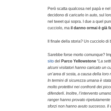
Però scatta qualcosa nel papà e nel 
decidono di caricarlo in auto, sul lo
nel tweet qui sopra. I due a quel pu
cucciolo, ma
il danno ormai è già f
Il finale della storia? Un cucciolo di
Sarebbe forse morto comunque? Impo
sito
del
Parco Yellowstone
“
La set
alcuni visitatori hanno caricato un cu
un’area di sosta, a causa della loro
In termini di sicurezza umana è stata 
molto protettivi nei confronti dei pi
difenderli. Inoltre, l’intervento umano
ranger hanno provato ripetutamente a 
sforzi non hanno avuto successo. Il 