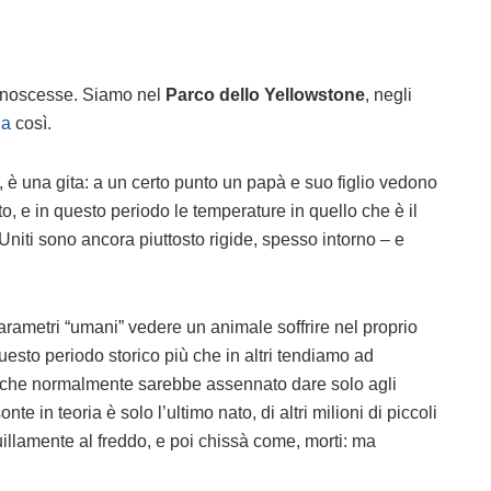
 conoscesse. Siamo nel
Parco dello Yellowstone
, negli
da
così.
, è una gita: a un certo punto un papà e suo figlio vedono
to, e in questo periodo le temperature in quello che è il
 Uniti sono ancora piuttosto rigide, spesso intorno – e
i parametri “umani” vedere un animale soffrire nel proprio
uesto periodo storico più che in altri tendiamo ad
che che normalmente sarebbe assennato dare solo agli
e in teoria è solo l’ultimo nato, di altri milioni di piccoli
quillamente al freddo, e poi chissà come, morti: ma