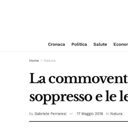
Cronaca
Politica
Salute
Econo
Home
Natura
La commovente s
soppresso e le l
by
Gabriele Ferraresi
17 Maggio 2016
in
Natura