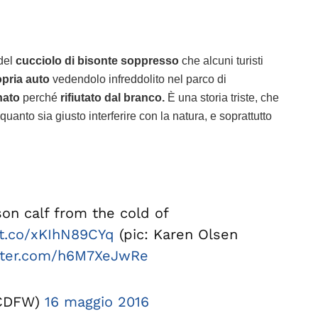
del
cucciolo di bisonte soppresso
che alcuni turisti
opria auto
vedendolo infreddolito nel parco di
nato
perché
rifiutato dal branco.
È una storia triste, che
uanto sia giusto interferire con la natura, e soprattutto
son calf from the cold of
/t.co/xKIhN89CYq
(pic: Karen Olsen
itter.com/h6M7XeJwRe
CDFW)
16 maggio 2016