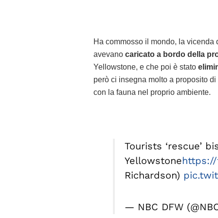
Ha commosso il mondo, la vicenda 
avevano
caricato a bordo della pr
Yellowstone, e che poi è stato
elimi
però ci insegna molto a proposito di q
con la fauna nel proprio ambiente.
Tourists ‘rescue’ bi
Yellowstone
https:/
Richardson)
pic.tw
— NBC DFW (@NB