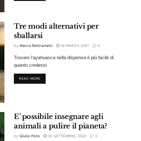
Tre modi alternativi per
sballarsi
by
Marco Beltramelli
16 MARZO 2021
0
Trovare l'ayahuasca nella dispensa è più facile di
quanto credessi
DETAILS
READ MORE
E’ possibile insegnare agli
animali a pulire il pianeta?
by
Giulio Pons
30 SETTEMBRE 2020
0