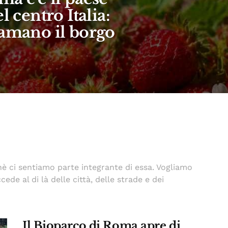
l centro Italia:
iamano il borgo
hè ci sentiamo parte integrante di essa. Vogliamo
ede al di là delle città, delle strade e dei
Il Bioparco di Roma apre di