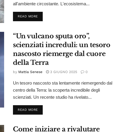
all'ambiente circostante. L'ecosistema...
DETAILS
READ MORE
“Un vulcano sputa oro”,
scienziati increduli: un tesoro
nascosto riemerge dal cuore
della Terra
by
Mattia Senese
3 GIUGNO 2025
0
Un tesoro nascosto sta lentamente riemergendo dal
centro della Terra: la scoperta incredibile degli
scienziati. Un recente studio ha rivelato...
DETAILS
READ MORE
Come iniziare a rivalutare