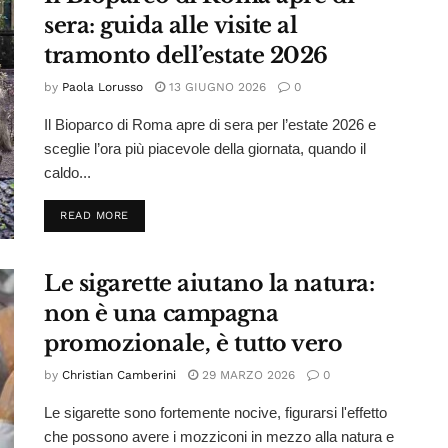
sera: guida alle visite al
tramonto dell’estate 2026
by
Paola Lorusso
13 GIUGNO 2026
0
Il Bioparco di Roma apre di sera per l’estate 2026 e
sceglie l’ora più piacevole della giornata, quando il
caldo...
DETAILS
READ MORE
Le sigarette aiutano la natura:
non è una campagna
promozionale, è tutto vero
by
Christian Camberini
29 MARZO 2026
0
Le sigarette sono fortemente nocive, figurarsi l'effetto
che possono avere i mozziconi in mezzo alla natura e