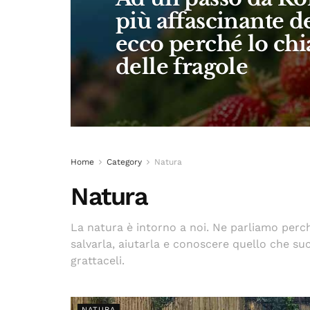
più affascinante de
ecco perché lo ch
delle fragole
Home
Category
Natura
Natura
La natura è intorno a noi. Ne parliamo perc
salvarla, aiutarla e conoscere quello che succ
grattaceli.
NATURA