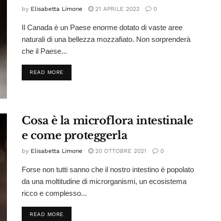
by
Elisabetta Limone
21 APRILE 2022
0
Il Canada è un Paese enorme dotato di vaste aree
naturali di una bellezza mozzafiato. Non sorprenderà
che il Paese...
DETAILS
READ MORE
Cosa è la microflora intestinale
e come proteggerla
by
Elisabetta Limone
20 OTTOBRE 2021
0
Forse non tutti sanno che il nostro intestino è popolato
da una moltitudine di microrganismi, un ecosistema
ricco e complesso...
DETAILS
READ MORE