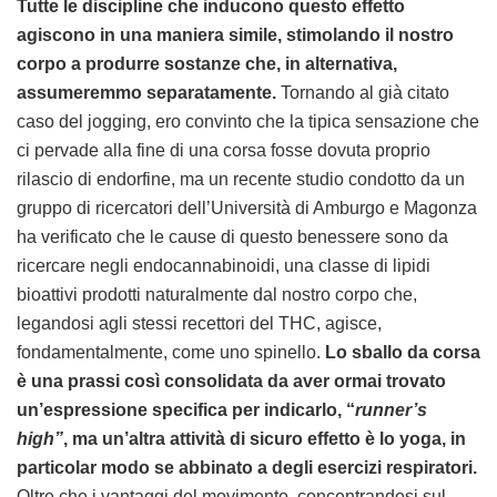
Tutte le discipline che inducono questo effetto
agiscono in una maniera simile, stimolando il nostro
corpo a produrre sostanze che, in alternativa,
assumeremmo separatamente.
Tornando al già citato
caso del jogging, ero convinto che la tipica sensazione che
ci pervade alla fine di una corsa fosse dovuta proprio
rilascio di endorfine, ma un recente studio condotto da un
gruppo di ricercatori dell’Università di Amburgo e Magonza
ha verificato che le cause di questo benessere sono da
ricercare negli endocannabinoidi, una classe di lipidi
bioattivi prodotti naturalmente dal nostro corpo che,
legandosi agli stessi recettori del THC, agisce,
fondamentalmente, come uno spinello.
Lo sballo da corsa
è una prassi così consolidata da aver ormai trovato
un’espressione specifica per indicarlo, “
runner’s
high”
, ma un’altra attività di sicuro effetto è lo yoga, in
particolar modo se abbinato a degli esercizi respiratori.
Oltre che i vantaggi del movimento, concentrandosi sul