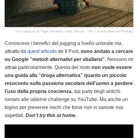
Una ragazza fa Yoga immersa nella natura - Ph. Leninscape via Pixabay
Conoscevo i benefici del jogging a livello umorale ma,
attratto da
quest’articolo
de Il Post,
sono andato a cercare
su Google “metodi alternativi per sballarsi”.
Nessuno mi
attrae particolarmente. Questa del resto
non vuole essere
una guida alla “droga alternativa” quanto un piccolo
resoconto sulla passione secolare dell’uomo a perdere
l’uso della propria coscienza
, dai party degli antichi
romani alle odierne challenge su YouTube. Ma anche un
bigino per prevenire rischi che forse non vi sareste mai
aspettati.
Don’t try this at home.