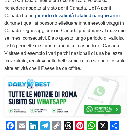
L’eTA Canada è inoltre più economica e veloce da
richiedere rispetto al visto per il Canada. L’eTA per il
Canada ha un
periodo di validità totale di cinque anni
,
durante i quali si possono effettuare innumerevoli viaggi in
Canada. Ogni soggiorno in Canada può durare al massimo
sei mesi consecutivi. Dato questo lungo periodo di validità,
l’eTA permette di scoprire anche altri aspetti del Canada.
Visitate ad esempio i vari parchi nazionali di una bellezza
mozzafiato, recatevi nelle bellissime città o scoprite le tante
altre attività che il Paese ha da offrire.
F
E
Li
T
C
T
Pi
W
X
C