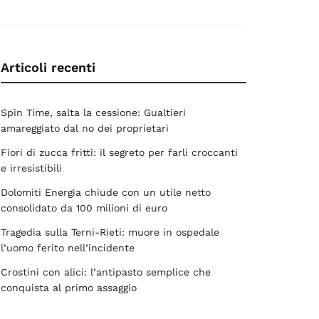
Articoli recenti
Spin Time, salta la cessione: Gualtieri
amareggiato dal no dei proprietari
Fiori di zucca fritti: il segreto per farli croccanti
e irresistibili
Dolomiti Energia chiude con un utile netto
consolidato da 100 milioni di euro
Tragedia sulla Terni-Rieti: muore in ospedale
l’uomo ferito nell’incidente
Crostini con alici: l’antipasto semplice che
conquista al primo assaggio