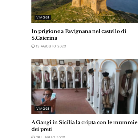
VIAGGI
In prigione a Favignana nel castello di
S.Caterina
13 AGOSTO 2020
VIAGGI
A Gangi in Sicilia la cripta con le mummie
dei preti
26 LUGLIO 2020