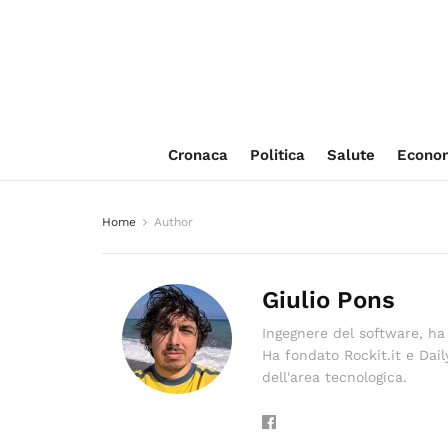
Cronaca
Politica
Salute
Econo
Home
Author
Giulio Pons
Ingegnere del software, ha
Ha fondato Rockit.it e Dai
dell'area tecnologica.