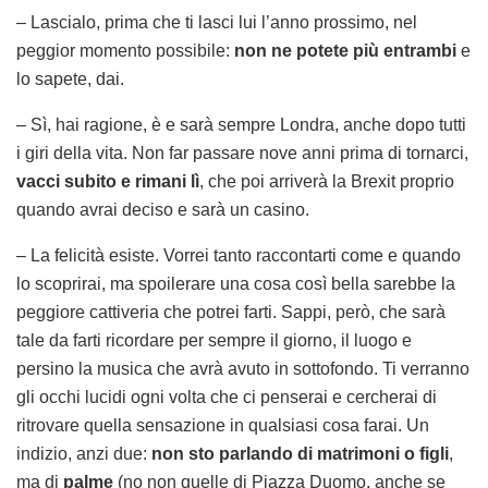
– Lascialo, prima che ti lasci lui l’anno prossimo, nel
peggior momento possibile:
non ne potete più entrambi
e
lo sapete, dai.
– Sì, hai ragione, è e sarà sempre Londra, anche dopo tutti
i giri della vita. Non far passare nove anni prima di tornarci,
vacci subito e rimani lì
, che poi arriverà la Brexit proprio
quando avrai deciso e sarà un casino.
– La felicità esiste. Vorrei tanto raccontarti come e quando
lo scoprirai, ma spoilerare una cosa così bella sarebbe la
peggiore cattiveria che potrei farti. Sappi, però, che sarà
tale da farti ricordare per sempre il giorno, il luogo e
persino la musica che avrà avuto in sottofondo. Ti verranno
gli occhi lucidi ogni volta che ci penserai e cercherai di
ritrovare quella sensazione in qualsiasi cosa farai. Un
indizio, anzi due:
non sto parlando di matrimoni o figli
,
ma di
palme
(no non quelle di Piazza Duomo, anche se