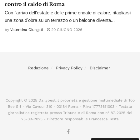
contro il caldo di Roma
Con l'arrivo dell'estate e delle prime ondate di calore, ritagliarsi
una zona d'obra su un terrazzo o un balcone diventa...
by
Valentina Giungati
20 GIUGNO 2026
Redazione
Privacy Policy
Disclaimer
Copyright © 2025 Dailybest.it proprietà e gestione multimediale di Too
Bee Srl - Via Cavour 310 - 00184 Roma - P.Iva 17773611003 - Testata
giornalistica registrata presso Tribunale di Roma con n° 87-2025 del
25-09-2025 - Direttore responsabile Francesca Testa