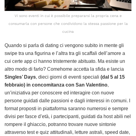
Vi sono eventi in cui è possibile prepararsi la propria cena e
consumarla con persone che condividono la stessa passione per la
cucina
Quando si parla di dating ci vengono subito in mente gli
swipe tra una figurina e l’altra tra gli scaffali dell’amore a
cui certe app ci hanno tristemente abituato. Ma esiste un
altro modo di farlo? Comehome accetta la sfida e lancia
Singles’ Days
, dieci giorni di eventi speciali
(dal 5 al 15
febbraio) in concomitanza con San Valentino
,
un’iniziativa per conoscere ed interagire con nuove
persone guidati dalle passioni e dagli interessi in comuni. I
format proposti in piattaforma saranno numerosi e sempre
divisi per fasce d’età, i partecipanti, guidati da host abili nel
rompere il ghiaccio, potranno trovare nuove sintonie
attraverso test e quiz attitudinali, letture astrali, speed date,